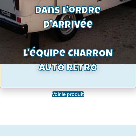
dans l'ordre
d'arrivée
L'équipe CHARRON
Plaquettes de freins | Ford Capri,
Escort, Taunus, Granada | Ref:
AUTO RETRO
LMBB1095987
22,80
€
Voir le produit