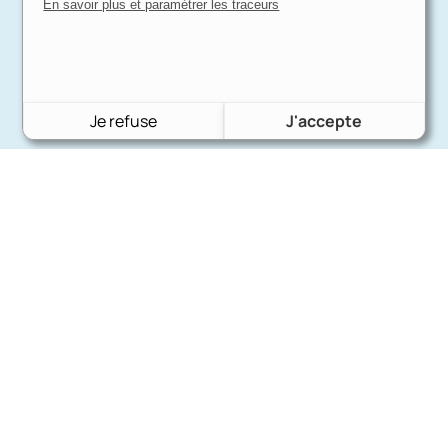
En savoir plus et paramétrer les traceurs
Je refuse
J'accepte
Charron Auto Rétro
(+33)663073013
Nous écrire
Nos marques