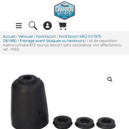
Accueil
/
Véhicule
/
Ford Escort
/
Ford Escort MK2 01/1975-
08/1980
/
Freinage avant (disques ou tambours)
/ kit de reparation
maitre cylindre ATE taunus /escort sans assistance, voir affectations-
ref : F060