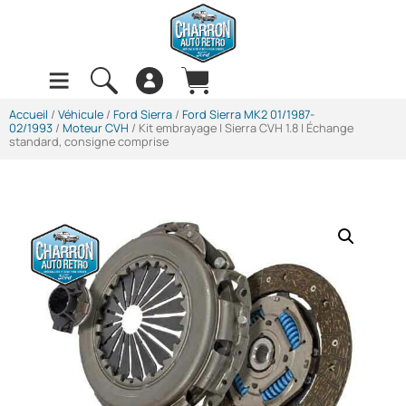
Accueil
/
Véhicule
/
Ford Sierra
/
Ford Sierra MK2 01/1987-
02/1993
/
Moteur CVH
/ Kit embrayage | Sierra CVH 1.8 | Échange
standard, consigne comprise