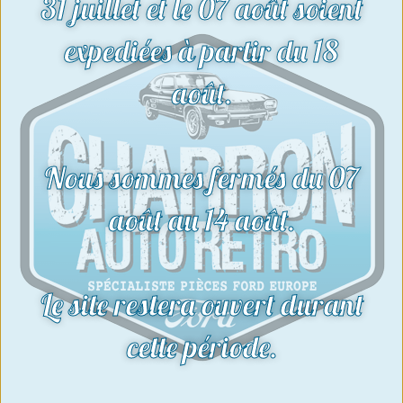
31 juillet et le 07 août soient
Voir le produit
expediées à partir du 18
août.
Nous sommes fermés du 07
août au 14 août.
Le site restera ouvert durant
cette période.