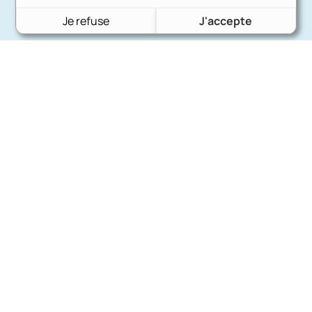
Je refuse
J'accepte
Charron Auto Rétro
(+33)663073013
Nous écrire