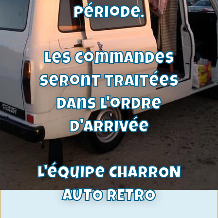
kit complet,
période.
garnitures/cylindres/ressorts-
ref:KT2060
174,00
€
120,00
€
Les commandes
Voir le produit
seront traitées
dans l'ordre
d'arrivée
L'équipe CHARRON
AUTO RETRO