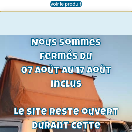
Voir le produit
Promo !
Nous sommes
fermés du
07 août au 17 août
inclus
Le site reste ouvert
durant cette