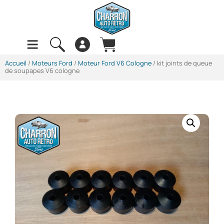
Accueil
/
Moteurs Ford
/
Moteur Ford V6 Cologne
/ kit joints de queue
de soupapes V6 cologne