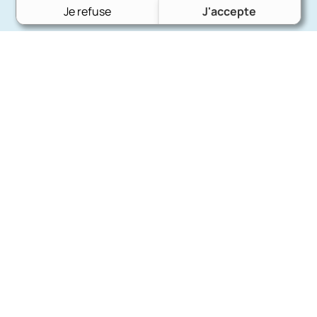
Je refuse
J'accepte
Charron Auto Rétro
(+33)663073013
Nous écrire
Nos marques
Ford
Citroën
Fiat