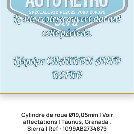
Le site restera ouvert durant
cette période.
L'équipe CHARRON AUTO
RETRO
Cylindre de roue Ø19,05mm | Voir
affectations | Taunus, Granada ,
Sierra | Ref : 1099AB2734879