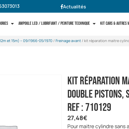
63073013
Actualités
gories
Ampoule LED / Lubrifiant / Peinture technique
Kit cars & autres
12m et 15m) -- 09/1966-05/1970
/
Freinage avant
/ kit réparation maitre cyli
kit réparation m
double pistons, 
ref : 710129
27,48
€
pour maitre cylindre sans