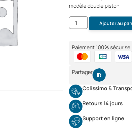
modèle double piston
Ajouter au pan
Paiement 100% sécurisé 
Partager
Colissimo & Transp
Retours 14 jours
Support en ligne