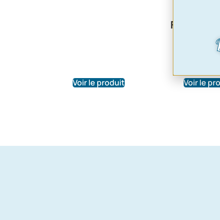
cylindr
Taunus M 
FK1000 , T
, G13A | 
213I516
17,20
Voir le produit
Voir le pr