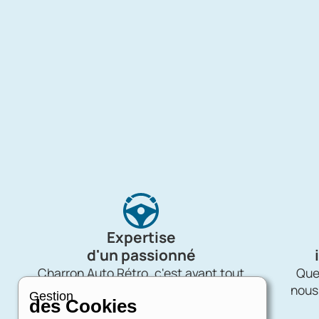
Expertise
d'un passionné
Charron Auto Rétro, c'est avant tout
Quel
une affaire de passion !
nous
Gestion
des Cookies