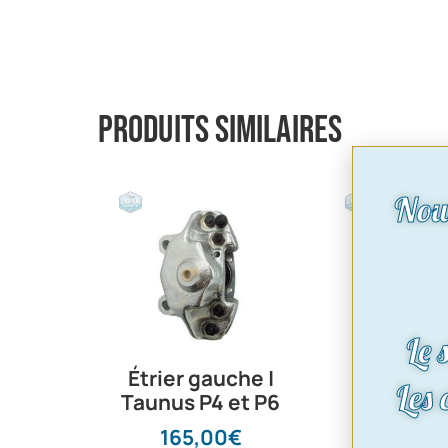
Produits similaires
Nou
Le 
Étrier gauche |
Contac
Les
Taunus P4 et P6
feux stop
sur le m
165,00
€