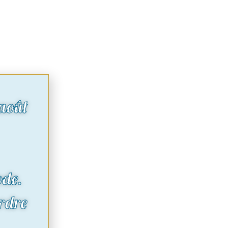
août
ode.
rdre