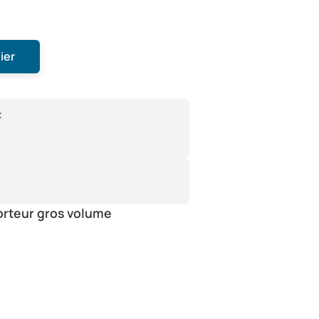
ier
:
orteur gros volume