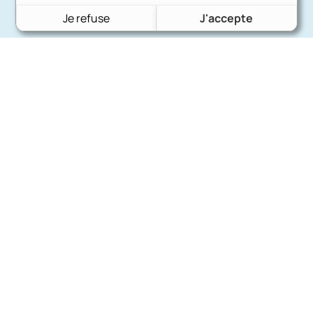
Je refuse
J'accepte
Charron Auto Rétro
(+33)663073013
Nous écrire
Nos marques
Ford
Citroën
Fiat