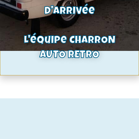
d'arrivée
Silent bloc polyurethane barre
stabilisatrice arriere 14mm – kit de 2 |
L'équipe CHARRON
Ford Escort – Capri | Ref: SPB14
AUTO RETRO
28,51
€
Voir le produit