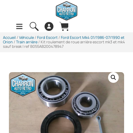
Accueil
/
Véhicule
/
Ford Escort
/
Ford Escort Mk4 01/1986-07/1990 et
Orion
/
Train arrière
/ Kit roulement de roue arrière escort mk3 et mk4
sauf break | ref B055AB200478947