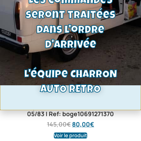
Les commandes
seront traitées
dans l'ordre
d'arrivée
L'équipe CHARRON
AUTO RETRO
Amortisseurs avant – pression d’huile
– La paire | Ford Escort Mk3 09/80-
05/83 | Ref: boge10691271370
145,00
€
80,00
€
Voir le produit