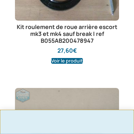
Kit roulement de roue arrière escort
mk3 et mk4 sauf break | ref
B055AB200478947
27,60
€
Voir le produit