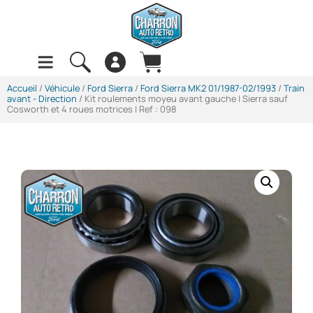
Accueil
/
Véhicule
/
Ford Sierra
/
Ford Sierra MK2 01/1987-02/1993
/
Train
avant - Direction
/ Kit roulements moyeu avant gauche | Sierra sauf
Cosworth et 4 roues motrices | Ref : 098