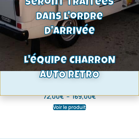
seront traitées
dans l'ordre
d'arrivée
L'équipe CHARRON
Segmentation pour 4 pistons moteur
AUTO RETRO
Kent a partir de 08/70 | Epaisseur 1.6
– 2.0 – 4.0
72,00
€
–
169,00
€
Voir le produit