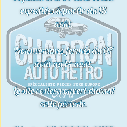
Voir le produit
expediées à partir du 18
août.
Nous sommes fermés du 07
août au 14 août.
Le site restera ouvert durant
cette période.