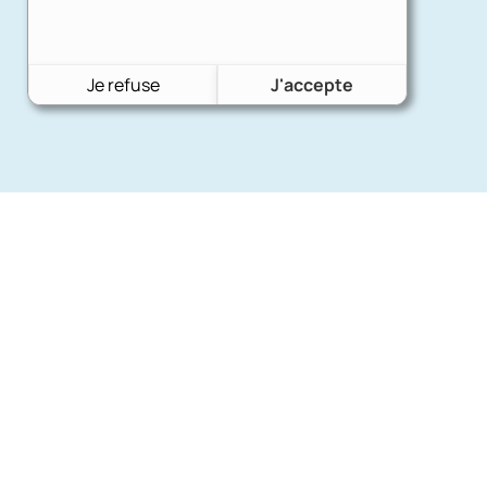
Je refuse
J'accepte
Nos mar
Charron Auto Rétro
(+33)663073013
Ford
Nous écrire
Citroën
Fiat