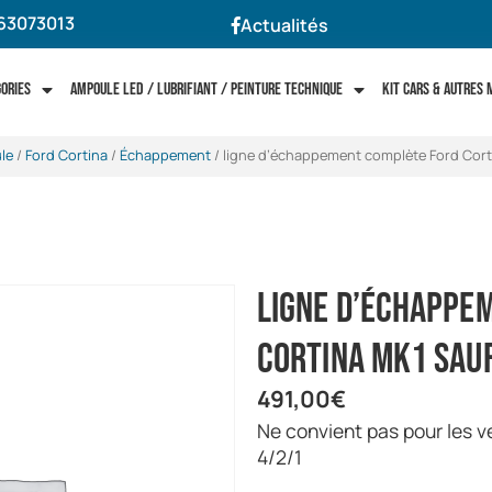
63073013
Actualités
gories
Ampoule LED / Lubrifiant / Peinture technique
Kit cars & autres
le
/
Ford Cortina
/
Échappement
/ ligne d’échappement complète Ford Cort
ligne d’échappe
Cortina Mk1 sauf
491,00
€
ne convient pas pour les véhicule équipé d’un collecteur
4/2/1