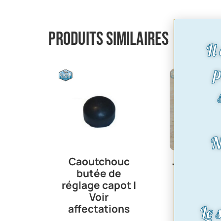
Produits similaires
Il
p
N
Caoutchouc
Joint spi 
butée de
de pon
réglage capot |
Granada |
Voir
15219
Le 
affectations
15,80