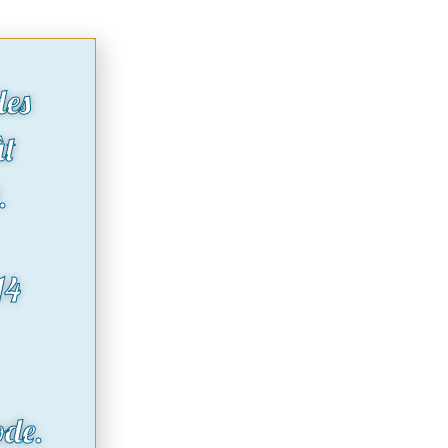
des
ût
.
14
ode.