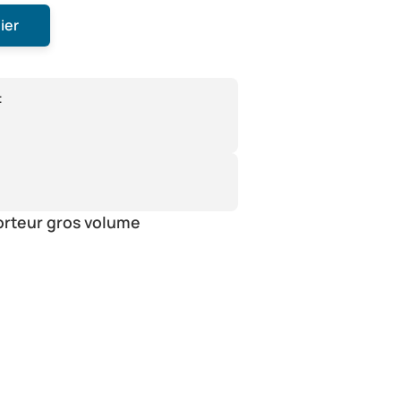
ier
:
orteur gros volume