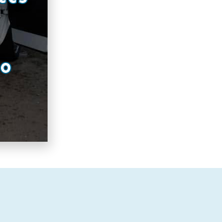
ées
RO