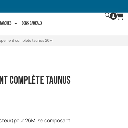
 marques
Bons Cadeaux
appement complète taunus 26M
nt complète taunus
lecteur)pour 26M se composant