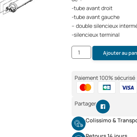
-tube avant droit
-tube avant gauche
– double silencieux interm
-silencieux terminal
Ajouter au pan
Paiement 100% sécurisé 
Partager
Colissimo & Transp
Retours 14 jours