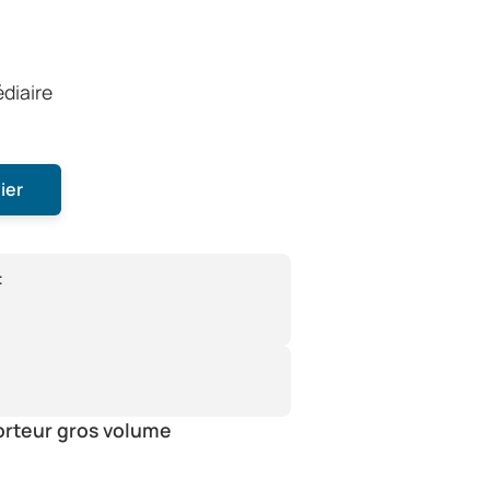
édiaire
ier
:
orteur gros volume