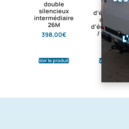
Le
double
Noix
silencieux
d’étanchéit
intermédiaire
collecteu
26M
d’échappem
/ tube | Ref
398,00
€
L
noix600
4,18
€
Voir le produit
Voir le produi