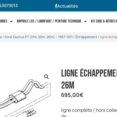
63073013
Actualités
gories
Ampoule LED / Lubrifiant / Peinture technique
Kit cars & autres
s
/
Ford Taunus P7 (17m, 20m, 26m) -- 1967-1971
/
Échappement
/ ligne éch
ligne échappeme
26M
695,00
€
ligne complète ( hors col
de :