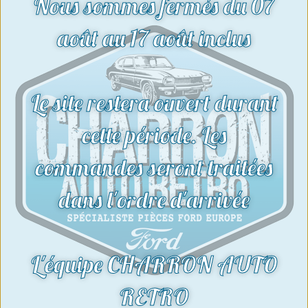
Nous sommes fermés du 07
feux droit filament-réf: 03696584
93,00
€
août au 17 août inclus
Voir le produit
Le site restera ouvert durant
cette période. Les
commandes seront traitées
dans l'ordre d'arrivée
L'équipe CHARRON AUTO
RETRO