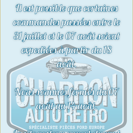
Il est possible que certaines
commandes passées entre le
31 juillet et le 07 août soient
expediées à partir du 18
Ressort de synchroniseur | Boîtes
août.
type A et Type H
4,70
€
Voir le produit
Nous sommes fermés du 07
août au 14 août.