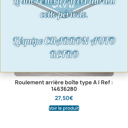
Le site restera ouvert durant
cette période.
L'équipe CHARRON AUTO
RETRO
Roulement arrière boîte type A | Ref :
14636280
27,50
€
Voir le produit