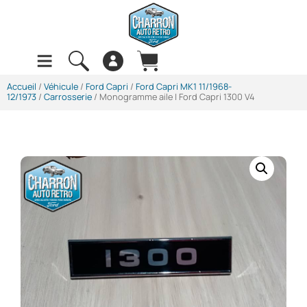
Accueil
/
Véhicule
/
Ford Capri
/
Ford Capri MK1 11/1968-
12/1973
/
Carrosserie
/ Monogramme aile | Ford Capri 1300 V4