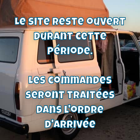
Le site reste ouvert
durant cette
période.
Les commandes
seront traitées
dans l'ordre
d'arrivée
Longeron avant droit | Reproduction
– Ref : longeronavd01