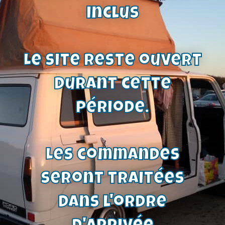
72,00
€
inclus
Voir le produit
Le site reste ouvert
durant cette
période.
Les commandes
seront traitées
dans l'ordre