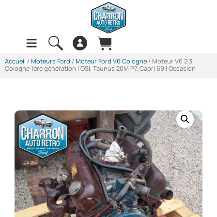
Accueil
/
Moteurs Ford
/
Moteur Ford V6 Cologne
/ Moteur V6 2.3
Cologne 1ère génération | OSI, Taunus 20M P7, Capri 69 | Occasion