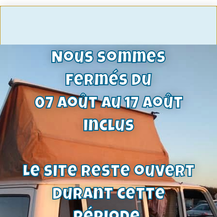
Nous sommes
fermés du
07 août au 17 août
inclus
Le site reste ouvert
durant cette
Pochette haut moteur V6 2.3 108cv |
69-07/79 | Capri, Taunus, Granada