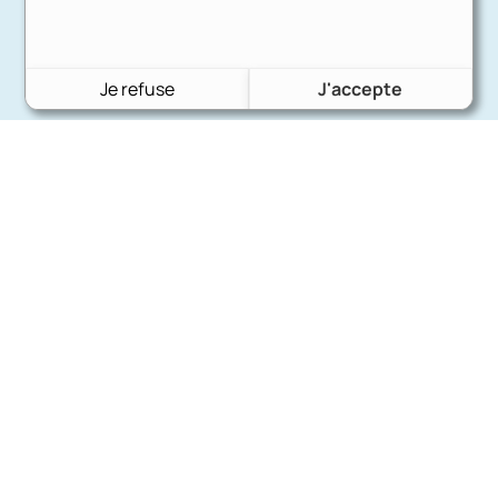
Je refuse
J'accepte
Charron Auto Rétro
(+33)663073013
Nous écrire
Nos marques
Ford
Citroën