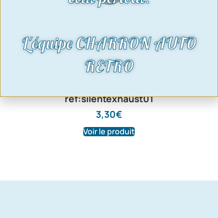
L'équipe CHARRON AUTO
RETRO
silent bloc échappement-
ref:silentexhaust01
3,30
€
Voir le produit