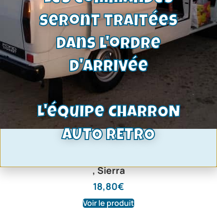
seront traitées
dans l'ordre
d'arrivée
L'équipe CHARRON
AUTO RETRO
Bague de guidage crémaillère de
direction | Ford Capri, Taunus, Fiesta
, Sierra
18,80
€
Voir le produit