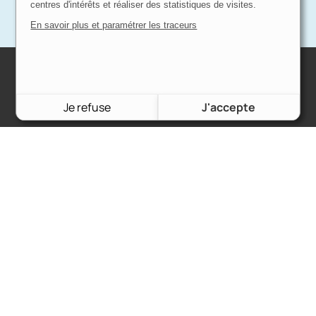
centres d'intérêts et réaliser des statistiques de visites.
En savoir plus et paramétrer les traceurs
Charron Auto Rétro
(+33)663073013
Je refuse
J'accepte
Nous écrire
Nos marques
Ford
Citroën
Fiat