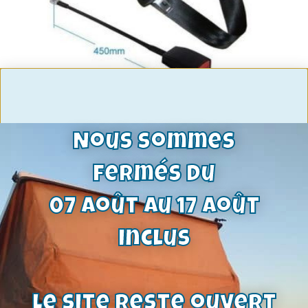
ceinture avant a enrouleur capri tous
modèles
Nous sommes
72,00
€
Voir le produit
fermés du
07 août au 17 août
inclus
Le site reste ouvert