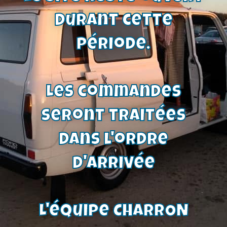
durant cette
période.
Les commandes
seront traitées
Moquette de coffre capri mk1 | Skai
dans l'ordre
texturé et feutrine intégrée
93,00
€
d'arrivée
Voir le produit
L'équipe CHARRON