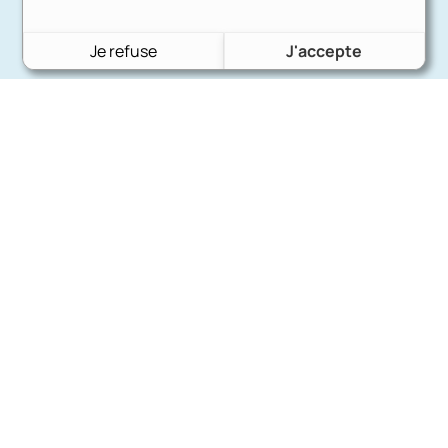
Je refuse
J'accepte
Charron Auto Rétro
(+33)663073013
Nous écrire
Nos marques
Ford
Citroën
Fiat