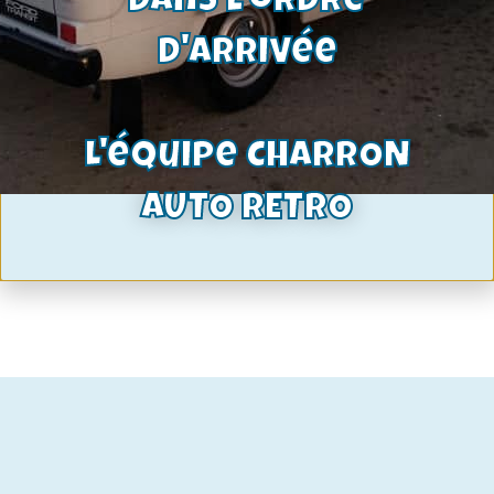
dans l'ordre
d'arrivée
L'équipe CHARRON
vitre arrière droite TC1 coupé
AUTO RETRO
238,00
€
Voir le produit