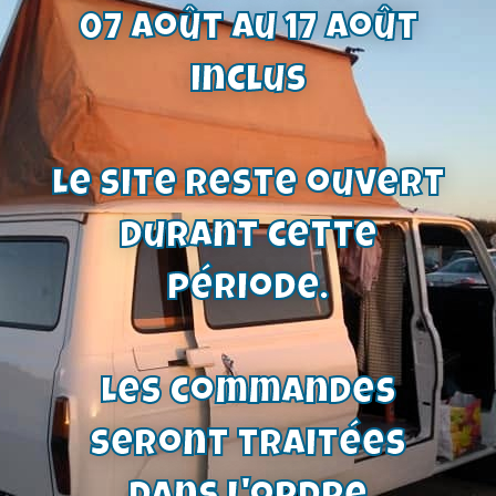
07 août au 17 août
mécanisme fermeture droit pour TC1
inclus
coupé-fasback origine-ref : 1537785
59,00
€
rupture de stock
Le site reste ouvert
durant cette
période.
Les commandes
seront traitées