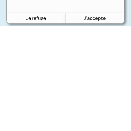
Je refuse
J'accepte
Charron Auto Rétro
(+33)663073013
Nous écrire
Nos marques
Ford
Citroën
Fiat