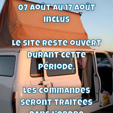
07 août au 17 août
Demi pare chocs avant inox – La paire
inclus
| Capri 2600 RS 72-73
542,00
€
Voir le produit
Le site reste ouvert
durant cette
période.
Les commandes
seront traitées