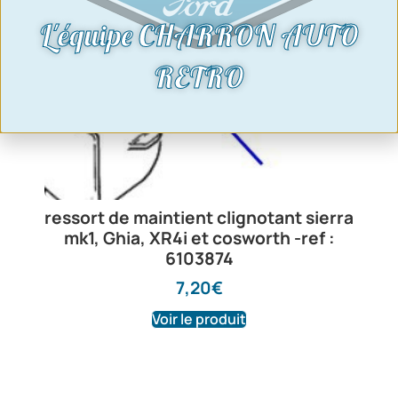
L'équipe CHARRON AUTO
RETRO
ressort de maintient clignotant sierra
mk1, Ghia, XR4i et cosworth -ref :
6103874
7,20
€
Voir le produit