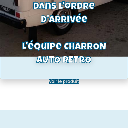
dans l'ordre
d'arrivée
L'équipe CHARRON
Câble de compteur — 262cm | Capri
AUTO RETRO
mk3 et Granada boîte T9
54,00
€
Voir le produit