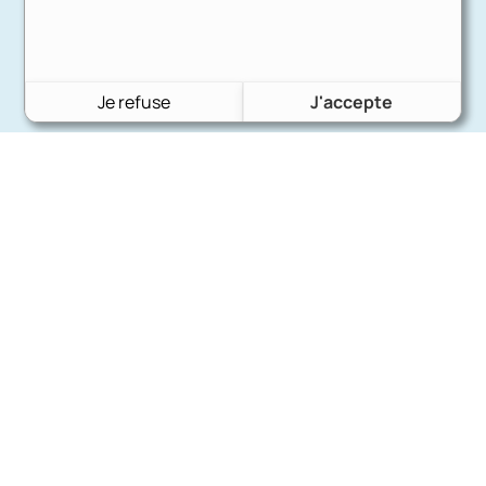
Je refuse
J'accepte
Charron Auto Rétro
(+33)663073013
Nous écrire
Nos marques
Ford