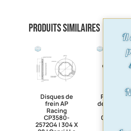
Produits similaires
Il
p
N
Disques de
Paire étri
frein AP
de frein | C
Racing
2600RS
CP3580-
09/72-12/
2572G4 | 304 X
288,00