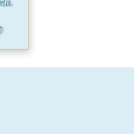
ode.
O