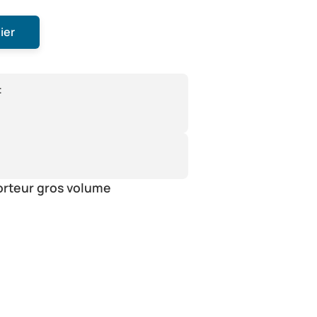
ier
:
orteur gros volume