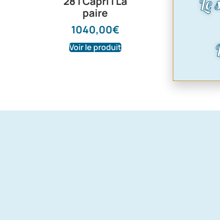
Le 
28 | Capri | La
paire
1040,00
€
Voir le produit
Voir le produ