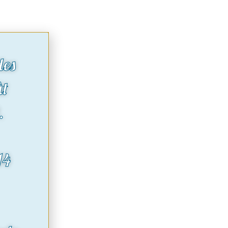
des
ût
.
14