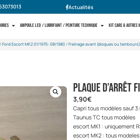
63073013
Actualités
gories
Ampoule LED / Lubrifiant / Peinture technique
Kit cars & autres
/
Ford Escort MK2 01/1975- 08/1980
/
Freinage avant (disques ou tambours)
plaque d’arrêt f
3,90
€
capri tous modèles sauf 3
Taunus TC tous modèles
escort MK1 : uniquement 
escort MK2 : tous modeles