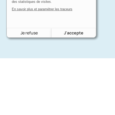
des statistiques de visites.
En savoir plus et paramétrer les traceurs
Je refuse
J'accepte
Nos mar
Charron Auto Rétro
(+33)663073013
Ford
Nous écrire
Citroën