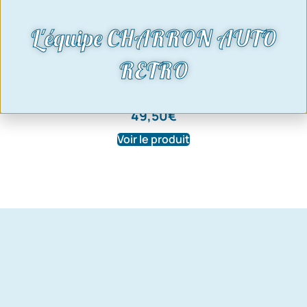
L'équipe CHARRON AUTO
roulement étanche arbre de roue
RETRO
Ford Capri, Ford Escort, Ford Cortina
Ø 62mm ext /30 int -réf: 022
49,50
€
Voir le produit