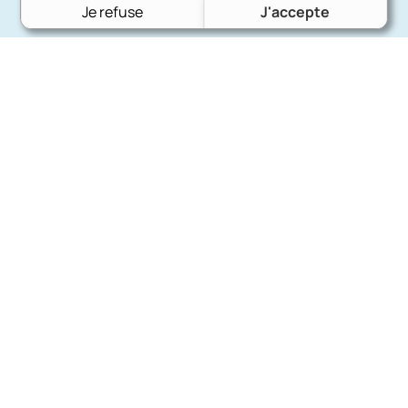
Je refuse
J'accepte
Charron Auto Rétro
(+33)663073013
Nous écrire
Nos marques
Ford
Citroën
Fiat