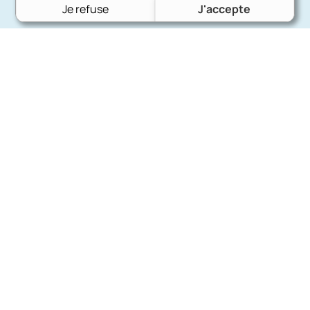
Je refuse
J'accepte
Charron Auto Rétro
(+33)663073013
Nous écrire