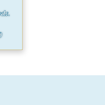
ode.
O