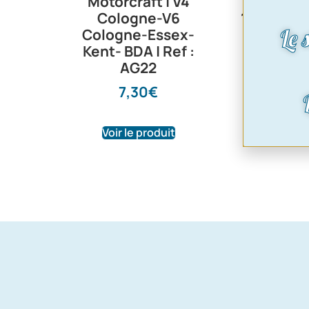
Motorcraft | V4
culasse
Cologne-V6
1300 a par
Le 
Cologne-Essex-
11/6
Kent- BDA | Ref :
80,9
AG22
7,30
€
Voir le produit
Voir le pr