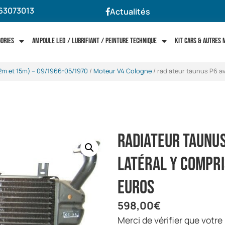
63073013
Actualités
gories
Ampoule LED / Lubrifiant / Peinture technique
Kit cars & autres
2m et 15m) -- 09/1966-05/1970
/
Moteur V4 Cologne
/ radiateur taunus P6 av
radiateur taunus
latéral y compri
euros
598,00
€
merci de vérifier que votre radiateur soit bien celui-ci et non