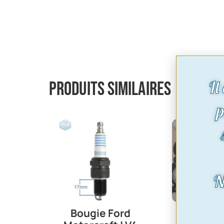
Il
Produits similaires
p
N
Bougie Ford
paire joi