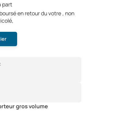
 part
oursé en retour du votre , non
icolé,
ier
:
orteur gros volume