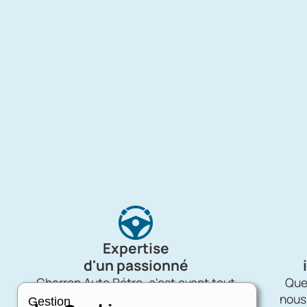
Expertise
d'un passionné
Charron Auto Rétro, c'est avant tout
Quel
une affaire de passion !
nous
Gestion