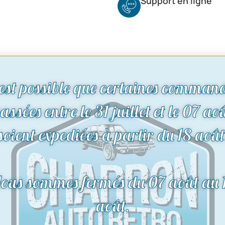
Support en ligne
 est possible que certaines comman
assées entre le 31 juillet et le 07 ao
soient expediées à partir du 18 août
ous sommes fermés du 07 août au 
août.
nts de
Vis platinées