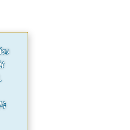
des
ût
.
14