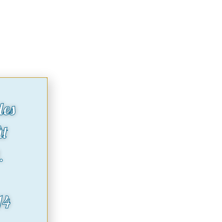
des
ût
.
14