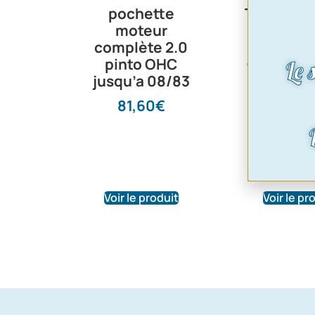
pochette
Tete d’al
moteur
Bosch | 
complète 2.0
Pinto-V
pinto OHC
Cologne-
Le 
jusqu’a 08/83
CVH | F
Capri-Ta
81,60
€
Grana
Escort-Tr
Fiesta-S
11,30
Voir le produit
Voir le pr