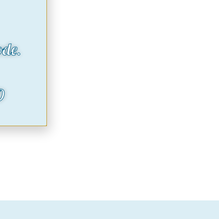
ode.
O