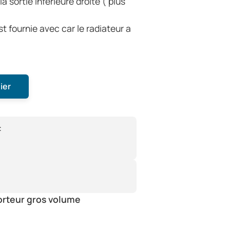
la sortie inférieure droite ( plus
st fournie avec car le radiateur a
ier
:
orteur gros volume