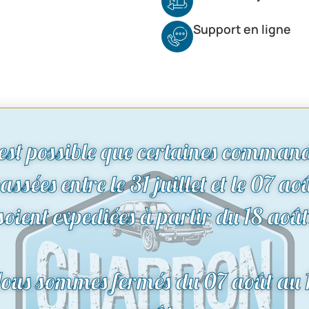
Support en ligne
 est possible que certaines comman
assées entre le 31 juillet et le 07 ao
soient expediées à partir du 18 août
ous sommes fermés du 07 août au 