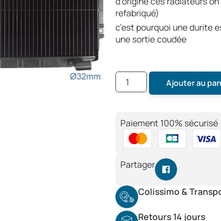
d’origine ces radiateurs on 
refabriqué)
c’est pourquoi une durite e
une sortie coudée
Ajouter au pan
Paiement 100% sécurisé 
Partager
Colissimo & Transp
Retours 14 jours