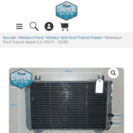
Accueil
/
Moteurs Ford
/
Moteur York Ford Transit Diesel
/ Radiateur
Ford Transit diesel 2.4 | 09/71 – 02/82