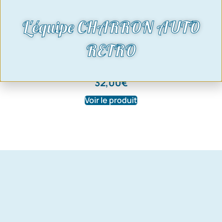
L'équipe CHARRON AUTO
Silent bloc support moteur | Kit de 2 |
RETRO
Tous modèles | Hauteur 36mm |
657BS700350871
32,00
€
Voir le produit