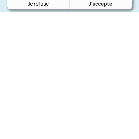
Je refuse
J'accepte
Charron Auto Rétro
(+33)663073013
Nous écrire
Nos marques
Ford
Citroën
Fiat