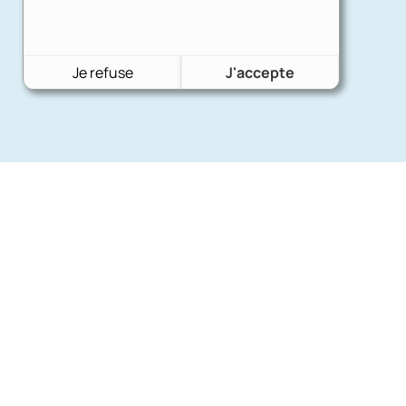
Je refuse
J'accepte
Nos mar
Charron Auto Rétro
(+33)663073013
Ford
Nous écrire
Citroën
Fiat