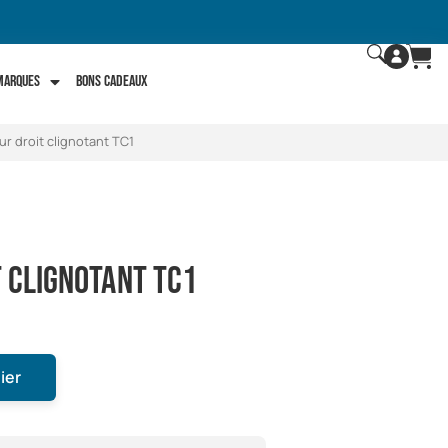
 marques
Bons Cadeaux
eur droit clignotant TC1
 clignotant TC1
ier