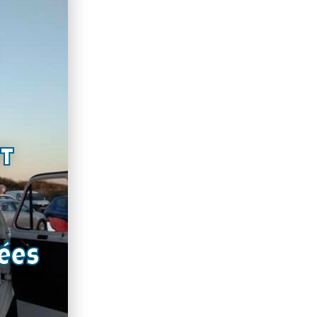
nt
ées