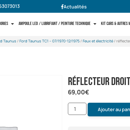
63073013
Actualités
gories
Ampoule LED / Lubrifiant / Peinture technique
Kit cars & autres
rd Taunus
/
Ford Taunus TC1 -- 07/1970-12/1975
/
Feux et électricité
/ réflect
réflecteur droit
69,00
€
Ajouter au pan