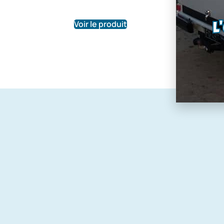
52,0
rupture de
Voir le produit
L