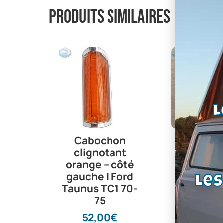
Produits similaires
L
Cabochon
Plafonni
clignotant
Capri, Ta
orange – côté
Escort |
gauche | Ford
entour
Le
Taunus TC1 70-
chromé |
75
d’origi
14509
52,00
€