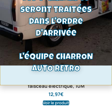
seront traitées
dans l'ordre
d'arrivée
L'équipe CHARRON
AUTO RETRO
ruban adhésif finition tissu pour
faisceau electrique, 10M
12,97
€
Voir le produit