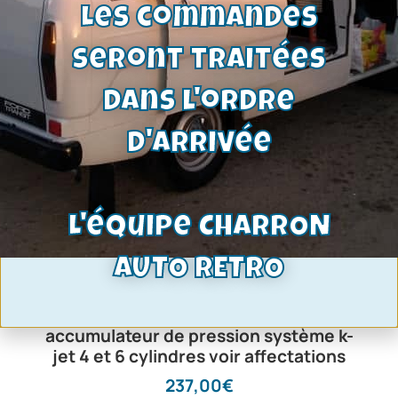
Les commandes
seront traitées
dans l'ordre
d'arrivée
L'équipe CHARRON
AUTO RETRO
accumulateur de pression système k-
jet 4 et 6 cylindres voir affectations
237,00
€