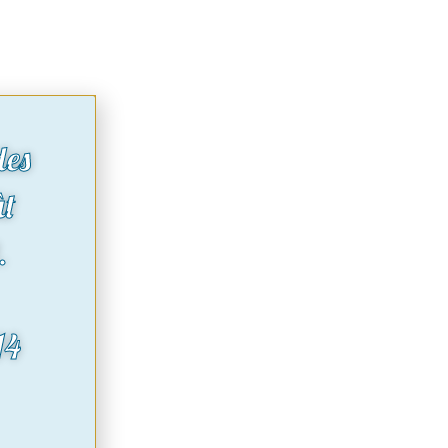
des
ût
.
14