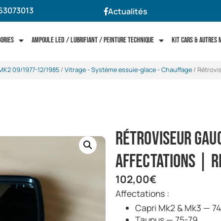
63073013
Actualités
gories
Ampoule LED / Lubrifiant / Peinture technique
Kit cars & autres
MK2 09/1977-12/1985
/
Vitrage - Système essuie-glace - Chauffage
/ Rétrovis
Rétroviseur gauc
affectations | 
102,00
€
Affectations :
Capri Mk2 & Mk3 — 7
Taunus — 75-79