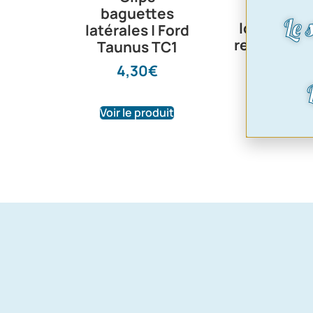
baguettes
Le 
loquet de 
latérales | Ford
ref:loquet
Taunus TC1
18,00
4,30
€
Voir le produit
Voir le pr