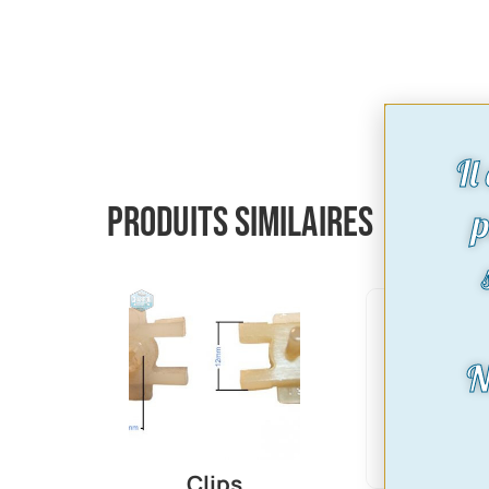
Il
Produits similaires
p
N
Clips