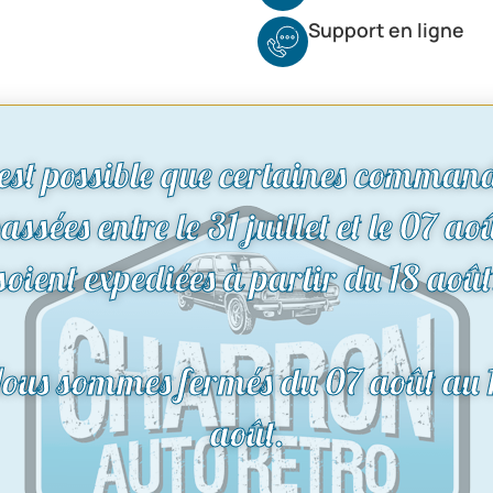
Support en ligne
 est possible que certaines comman
assées entre le 31 juillet et le 07 ao
soient expediées à partir du 18 août
ous sommes fermés du 07 août au 
août.
Aile avant