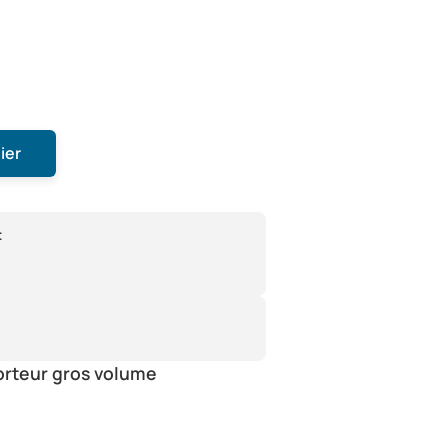
ier
:
orteur gros volume