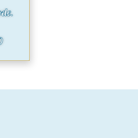
ode.
O