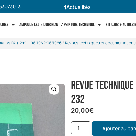
63073013
Actualités
gories
Ampoule LED / Lubrifiant / Peinture technique
Kit cars & autres
aunus P4 (12m) -- 08/1962-08/1966
/
Revues techniques et documentations
Revue technique 
232
20,00
€
Ajouter au pan