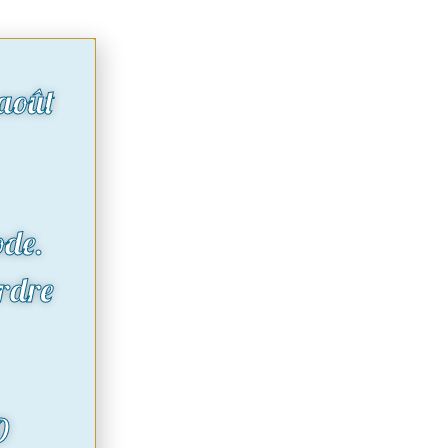
août
ode.
rdre
O