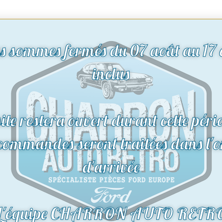
s sommes fermés du 07 août au 17 
inclus
site restera ouvert durant cette péri
 commandes seront traitées dans l'o
d'arrivée
L'équipe CHARRON AUTO RETR