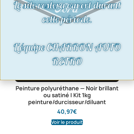
Le site restera ouvert durant
cette période.
L'équipe CHARRON AUTO
RETRO
Peinture polyuréthane — Noir brillant
ou satiné | Kit 1kg
peinture/durcisseur/diluant
40,97
€
Voir le produit