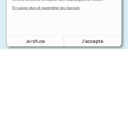
En savoir plus et paramétrer les traceurs
Je refuse
J'accepte
Charron Auto Rétro
(+33)663073013
Nous écrire