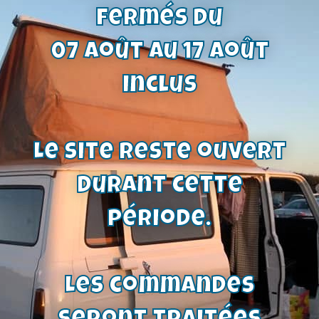
fermés du
07 août au 17 août
inclus
kit accessoires serrage roulement
avant | Ford Capri – Taunus – Transit –
escort – cortina – granada
22,20
€
Le site reste ouvert
Voir le produit
durant cette
période.
Les commandes