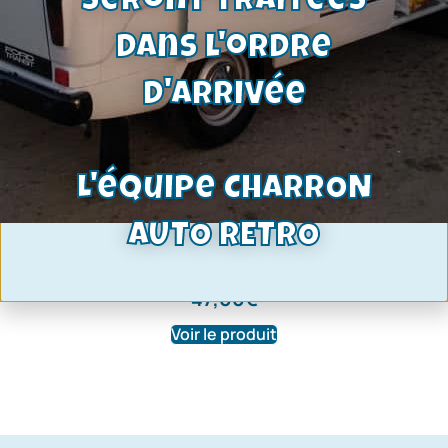
seront traitées
dans l'ordre
d'arrivée
L'équipe CHARRON
AUTO RETRO
Bras de suspension Ford Capri-Escort
| Coté gauche | 5500
47,00
€
Voir le produit