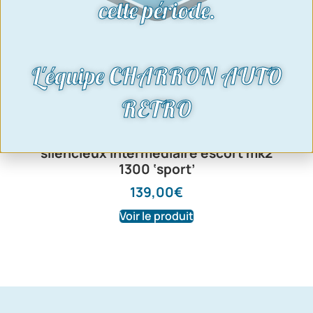
cette période.
L'équipe CHARRON AUTO
RETRO
silencieux intermédiaire escort mk2
1300 ‘sport’
139,00
€
Voir le produit