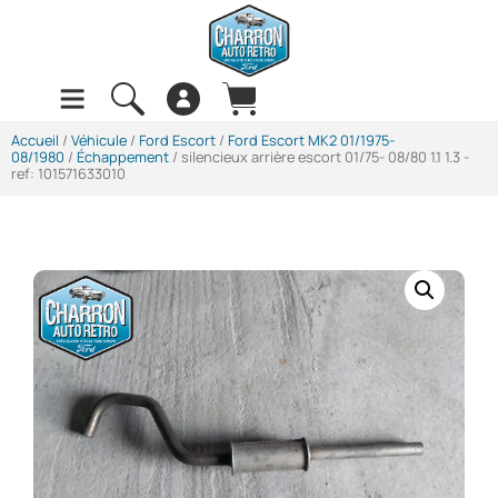
Accueil
/
Véhicule
/
Ford Escort
/
Ford Escort MK2 01/1975-
08/1980
/
Échappement
/ silencieux arrière escort 01/75- 08/80 1.1 1.3 -
ref: 101571633010