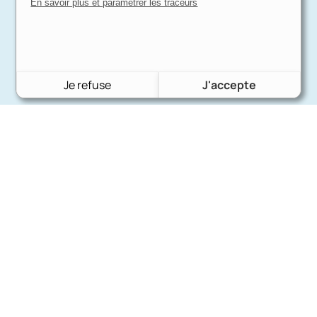
En savoir plus et paramétrer les traceurs
Je refuse
J'accepte
Charron Auto Rétro
(+33)663073013
Nous écrire
Nos marques