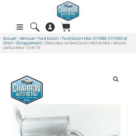
Accueil
/
Véhicule
/
Ford Escort
/
Ford Escort Mk4 01/1986-07/1990 et
Orion
/
Échappement
/ Silencieux arrière Escort Mk3 et Mk4 | Version
carburateur 1.4 et 1.6