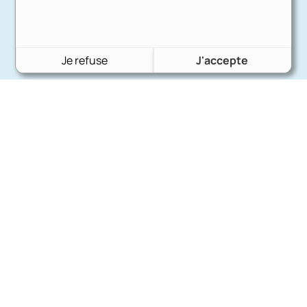
Je refuse
J'accepte
Charron Auto Rétro
(+33)663073013
Nous écrire
Nos marques
Ford