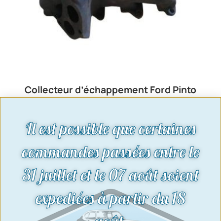
Collecteur d’échappement Ford Pinto
OHC 2 sorties | Ford Sierra – Granada
– Scorpio | Occasion
Il est possible que certaines
75,00
€
Voir le produit
commandes passées entre le
31 juillet et le 07 août soient
expediées à partir du 18
août.