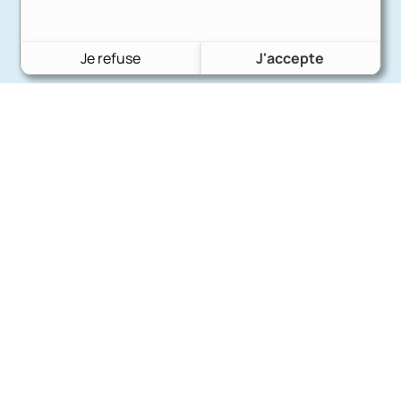
Je refuse
J'accepte
Charron Auto Rétro
(+33)663073013
Nous écrire
Nos marques
Ford
Citroën