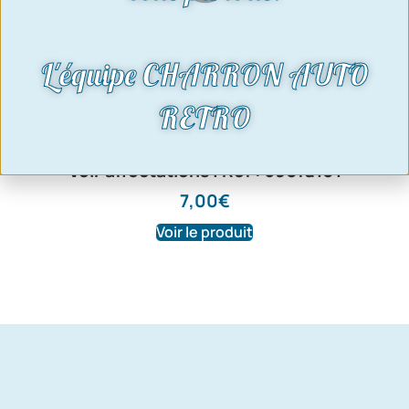
L'équipe CHARRON AUTO
RETRO
Noix d’étanchéité d’échappement |
Moteurs Pinto / Essex / Kent / CVH –
Voir affectations | Ref : 390fd101
7,00
€
Voir le produit