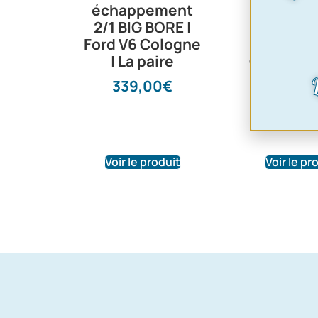
échappement
échappe
2/1 BIG BORE |
V6 Colog
Ford V6 Cologne
Coté dro
| La paire
Occasion 
79TF9
339,00
€
75,0
Voir le produit
Voir le pr