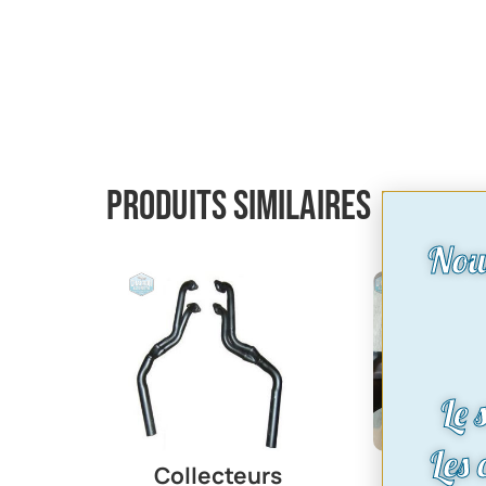
Produits similaires
Nou
Le 
Les
Collecteurs
Collec