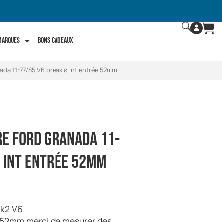
 marques
Bons Cadeaux
nada 11-77/85 V6 break ø int entrée 52mm
re Ford Granada 11-
ø int entrée 52mm
mk2 V6
 : 52mm merci de mesurer des