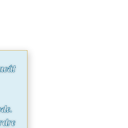
août
ode.
rdre