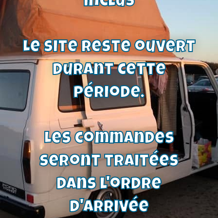
inclus
Voir le produit
Le site reste ouvert
durant cette
période.
Les commandes
seront traitées
dans l'ordre
d'arrivée