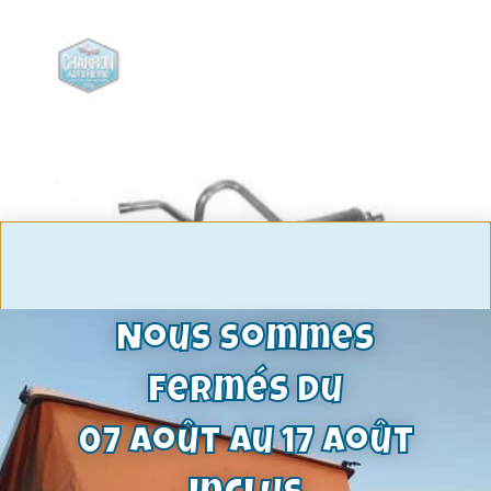
Nous sommes
fermés du
Silencieux terminal | Ford Taunus 1.3,
07 août au 17 août
1.6 , 2.0 | 70 a 83 | Sauf break
125,00
€