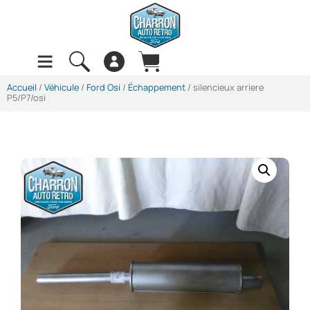
Accueil
/
Véhicule
/
Ford Osi
/
Échappement
/ silencieux arriere
P5/P7/osi