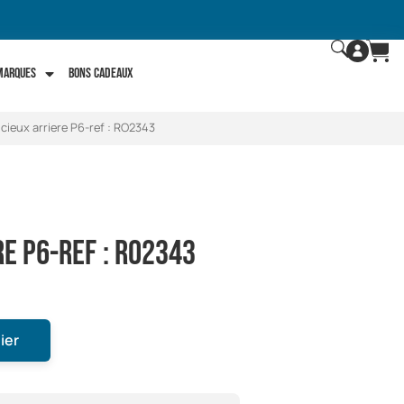
 marques
Bons Cadeaux
ncieux arriere P6-ref : RO2343
re P6-ref : RO2343
ier