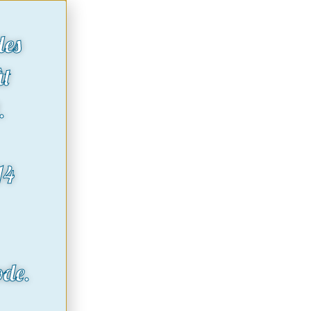
des
ût
.
14
ode.