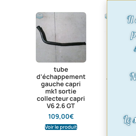
Il
p
Silenc
tube
terminal 
N
d’échappement
Taunus 1.3
gauche capri
2.0 | 70 a
mk1 sortie
Sauf b
collecteur capri
V6 2.6 GT
125,0
109,00
€
Le 
Voir le produit
Voir le pr