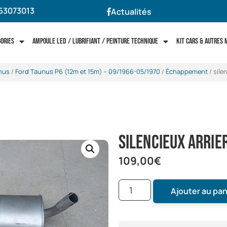
63073013
Actualités
gories
Ampoule LED / Lubrifiant / Peinture technique
Kit cars & autres
nus
/
Ford Taunus P6 (12m et 15m) -- 09/1966-05/1970
/
Échappement
/ sile
silencieux arrie
109,00
€
Ajouter au pan