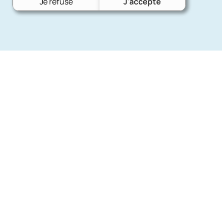
Je refuse
J'accepte
Nos mar
Charron Auto Rétro
(+33)663073013
Ford
Nous écrire
Citroën
Fiat