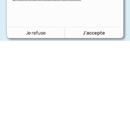
Je refuse
J'accepte
Charron Auto Rétro
(+33)663073013
Nous écrire
Nos marques