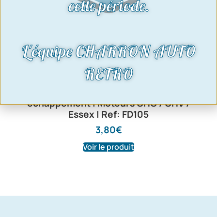
cette période.
L'équipe CHARRON AUTO
RETRO
Noix d’étanchéité collecteur / tube
échappement | Moteurs OHC / OHV /
Essex | Ref: FD105
3,80
€
Voir le produit