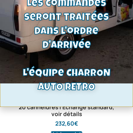
Les commandes
seront traitées
dans l'ordre
d'arrivée
L'équipe CHARRON
AUTO RETRO
Kit embrayage 3 pièces — Ø215mm /
20 cannelures | Échange standard,
voir détails
232,60
€