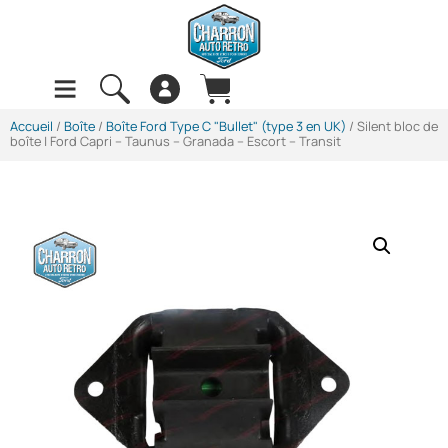
Accueil
/
Boîte
/
Boîte Ford Type C "Bullet" (type 3 en UK)
/ Silent bloc de
boîte | Ford Capri – Taunus – Granada – Escort – Transit