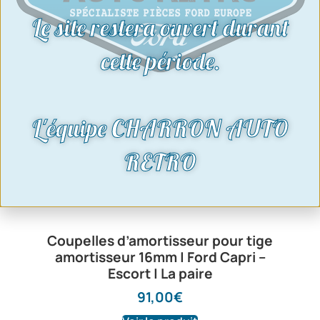
Le site restera ouvert durant
cette période.
L'équipe CHARRON AUTO
RETRO
Coupelles d’amortisseur pour tige
amortisseur 16mm | Ford Capri –
Escort | La paire
91,00
€