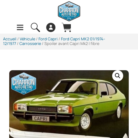
Accueil
/
Véhicule
/
Ford Capri
/
Ford Capri MK2 01/1974-
12/1977
/
Carrosserie
/ Spoiler avant Capri Mk2 | fibre