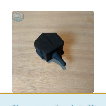
Butée de capot Capri mk2 et mk3 74-
86