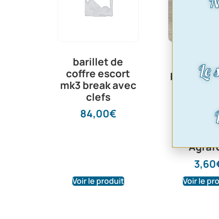
N
Agra
barillet de
maintie
Le 
coffre escort
barre de c
mk3 break avec
Taunus, C
clefs
Transi
Granad
84,00
€
Sierra, 
Scorpio, |
Agraf
3,60
Voir le produit
Voir le pr