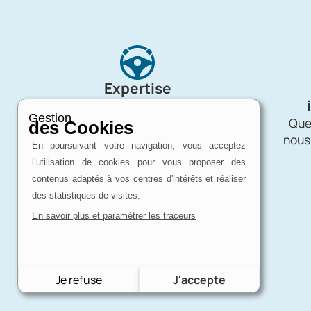
Expertise
d'un passionné
Gestion
Charron Auto Rétro, c'est avant tout
Quel
des Cookies
une affaire de passion !
nous
En poursuivant votre navigation, vous acceptez
l’utilisation de cookies pour vous proposer des
contenus adaptés à vos centres d'intérêts et réaliser
des statistiques de visites.
En savoir plus et paramétrer les traceurs
Je refuse
J'accepte