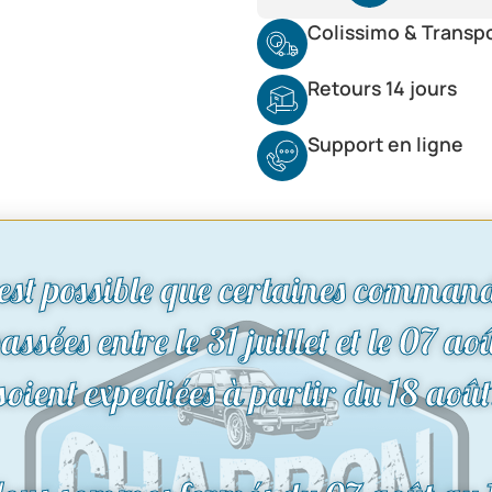
Colissimo & Transp
Retours 14 jours
Support en ligne
 est possible que certaines comman
assées entre le 31 juillet et le 07 ao
soient expediées à partir du 18 août