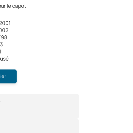
sur le capot
/2001
2002
/98
93
1
fusé
ier
: