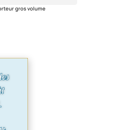
orteur gros volume
des
ût
.