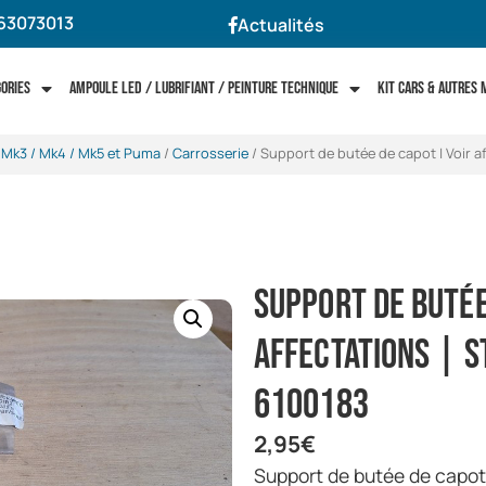
63073013
Actualités
gories
Ampoule LED / Lubrifiant / Peinture technique
Kit cars & autres
a Mk3 / Mk4 / Mk5 et Puma
/
Carrosserie
/ Support de butée de capot | Voir a
Support de butée
affectations | S
6100183
2,95
€
Support de butée de capo