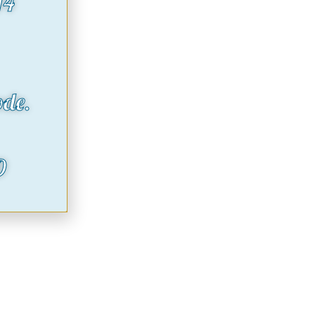
14
ode.
O