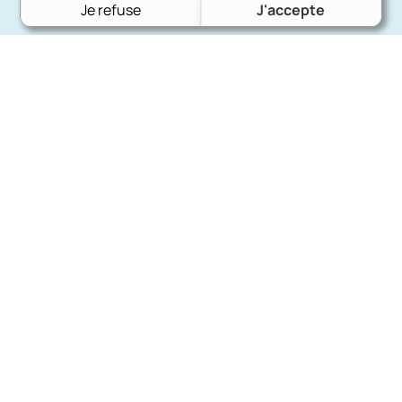
Je refuse
J'accepte
Charron Auto Rétro
(+33)663073013
Nous écrire
Nos marques
Ford
Citroën
Fiat