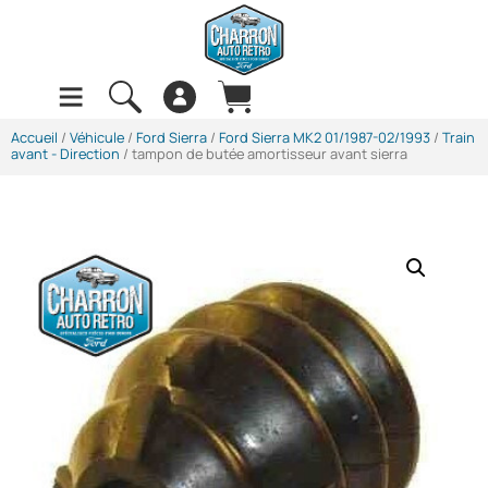
Accueil
/
Véhicule
/
Ford Sierra
/
Ford Sierra MK2 01/1987-02/1993
/
Train
avant - Direction
/ tampon de butée amortisseur avant sierra